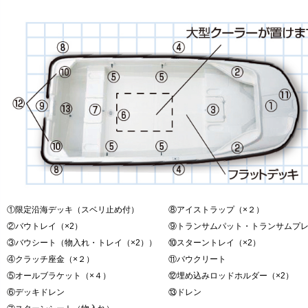
①限定沿海デッキ（スベリ止め付）
⑧アイストラップ（×２）
②バウトレイ（×2）
⑨トランサムパット・トランサムプ
③バウシート（物入れ・トレイ（×2））
⑩スターントレイ（×2）
④クラッチ座金（×２）
⑪バウクリート
⑤オールブラケット（×４）
⑫埋め込みロッドホルダー（×2）
⑥デッキドレン
⑬ドレン