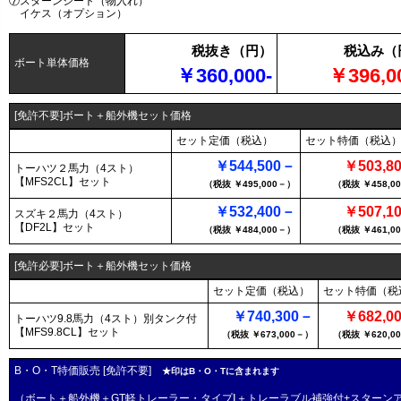
⑦スターンシート（物入れ）
イケス（オプション）
税抜き（円）
税込み（
ボート単体価格
￥360,000-
￥396,0
[免許不要]ボート＋船外機セット価格
セット定価（税込）
セット特価（税込
￥544,500－
￥503,8
トーハツ２馬力（4スト）
【MFS2CL】
セット
（税抜 ￥495,000－）
（税抜 ￥458,0
￥532,400－
￥507,1
スズキ２馬力（4スト）
【DF2L】
セット
（税抜 ￥484,000－）
（税抜 ￥461,0
[免許必要]ボート＋船外機セット価格
セット定価（税込）
セット特価（税
￥740,300－
￥682,0
トーハツ9.8馬力（4スト）別タンク付
【MFS9.8CL】
セット
（税抜 ￥673,000－）
（税抜 ￥620,0
B・O・T特価販売 [免許不要]
★印はB・O・Tに含まれます
（ボート＋船外機＋GT軽トレーラー・タイプⅠ＋トレーラブル補強付+スターン