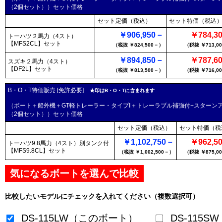
（2個セット））セット価格
セット定価（税込）
セット特価（税込
￥906,950－
￥784,3
トーハツ２馬力（4スト）
【MFS2CL】
セット
（税抜 ￥824,500－）
（税抜 ￥713,0
￥894,850－
￥787,6
スズキ２馬力（4スト）
【DF2L】
セット
（税抜 ￥813,500－）
（税抜 ￥716,0
B・O・T特価販売 [免許必要]
★印はB・O・Tに含まれます
（ボート＋船外機＋GT軽トレーラー・タイプⅠ＋トレーラブル補強付+スターン
（2個セット））セット価格
セット定価（税込）
セット特価（税
￥1,102,750－
￥962,5
トーハツ9.8馬力（4スト）別タンク付
【MFS9.8CL】
セット
（税抜 ￥1,002,500－）
（税抜 ￥875,0
気になるボートを選んで比較
比較したいモデルにチェックを入れてください（複数選択可）
DS-115LW（このボート）
DS-115SW