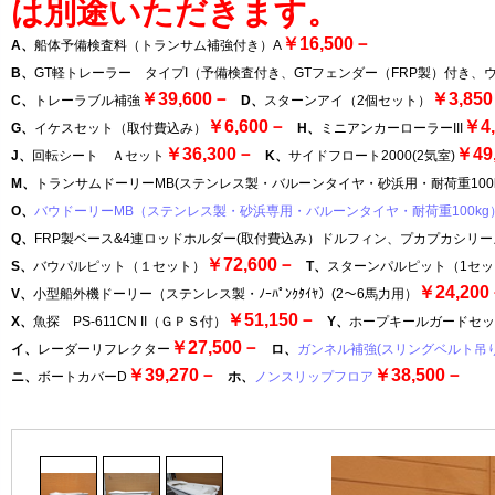
は別途いただきます。
￥16,500－
A、
船体予備検査料（トランサム補強付き）A
B、
GT軽トレーラー タイプI（予備検査付き、GTフェンダー（FRP製）付き
￥39,600－
￥3,85
C、
トレーラブル補強
D、
スターンアイ（2個セット）
￥6,600－
￥4
G、
イケスセット（取付費込み）
H、
ミニアンカーローラーIII
￥36,300－
￥49
J、
回転シート Ａセット
K、
サイドフロート2000(2気室)
M、
トランサムドーリーMB(ステンレス製・バルーンタイヤ・砂浜用・耐荷重100k
O、
バウドーリーMB（ステンレス製・砂浜専用・バルーンタイヤ・耐荷重100kg
Q、
FRP製ベース&4連ロッドホルダー(取付費込み）ドルフィン、プカプカシリー
￥72,600－
S、
バウパルピット（１セット）
T、
スターンパルピット（1セッ
￥24,20
V、
小型船外機ドーリー（ステンレス製・ﾉｰﾊﾟﾝｸﾀｲﾔ）(2～6馬力用）
￥51,150－
X、
魚探 PS-611CN II（ＧＰＳ付）
Y、
ホープキールガードセ
￥27,500－
イ、
レーダーリフレクター
ロ、
ガンネル補強(スリングベルト吊り
￥39,270－
￥38,500－
ニ、
ボートカバーD
ホ、
ノンスリップフロア