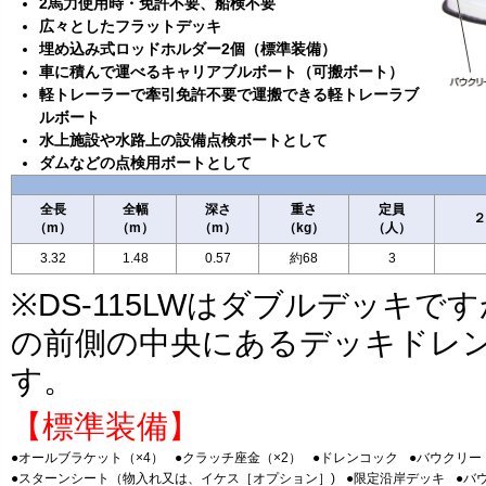
2馬力使用時・免許不要、船検不要
広々としたフラットデッキ
埋め込み式ロッドホルダー2個（標準装備）
車に積んで運べるキャリアブルボート（可搬ボート）
軽トレーラーで牽引免許不要で運搬できる軽トレーラブ
ルボート
水上施設や水路上の設備点検ボートとして
ダムなどの点検用ボートとして
全長
全幅
深さ
重さ
定員
２
（m）
（m）
（m）
（kg）
（人）
3.32
1.48
0.57
約68
3
※DS-115LWはダブルデッキ
の前側の中央にあるデッキドレ
す。
【標準装備】
●オールブラケット（×4）
●クラッチ座金（×2）
●ドレンコック
●バウクリー
●スターンシート（物入れ又は、イケス［オプション］)
●限定沿岸デッキ
●バ