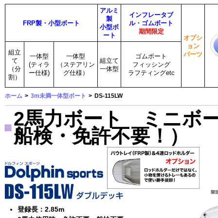
アルミ
インフレータブ
製
FRP製・小型ボート
ル・ゴムボート
小型ボ
期間限定
ート
オプシ
ョン
組立
パーツ
一体型
一体型
ゴムボート
て
組立て
(ティラ
（ステアリン
フィッシング
（分
一体型
ー仕様)
グ仕様）
ラフティングetc
割）
ホーム
>
3m未満一体型ボート
>
DS-115LW
2馬力ボート ミニボート
船検・免許不要！）
登録長：2.85m