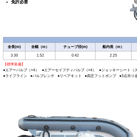
免許必要
全長(m)
全幅（m）
チューブ径(m)
船内長（m）
3.30
1.52
0.42
2.25
【標準装備】
●エアーバルブ（×4）
●エアーセイフティバルブ（×4）
●ジョッキーシート（
●ライフライン
●バルブレンチ
●リペアキット
●高圧フットポンプ
●3点吊り