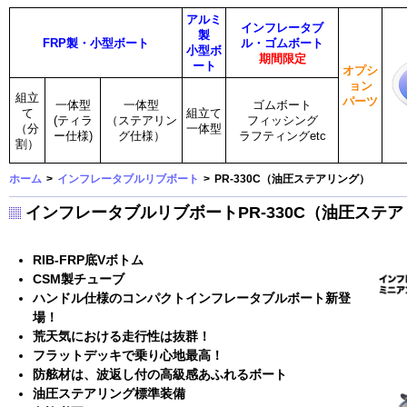
アルミ
インフレータブ
製
FRP製・小型ボート
ル・ゴムボート
小型ボ
期間限定
ート
オプシ
ョン
組立
パーツ
一体型
一体型
ゴムボート
て
組立て
(ティラ
（ステアリン
フィッシング
（分
一体型
ー仕様)
グ仕様）
ラフティングetc
割）
ホーム
>
インフレータブルリブボート
>
PR-330C（油圧ステアリング）
インフレータブルリブボートPR-330C（油圧ステ
RIB-FRP底Vボトム
CSM製チューブ
ハンドル仕様のコンパクトインフレータブルボート新登
場！
荒天気における走行性は抜群！
フラットデッキで乗り心地最高！
防舷材は、波返し付の高級感あふれるボート
油圧ステアリング標準装備