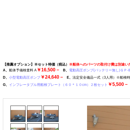
【推薦オプション】※セット特価（税込）
※船体へのパーツの取付け費は別途い
￥16,500－
A、
船体予備検査料 A
B、
電動高圧ポンプ(バッテリー無し)ＧＰ-8
￥24,640－
D、
小型電動高圧ポンプ
E、
法定安全備品一式（3人用）※船検
￥5,500－
G、
インフレータブル用船検プレート（６０＊１０cm）２枚セット