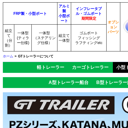
アルミ
インフレータブ
製
FRP製・小型ボート
ル・ゴムボート
小型ボ
期間限定
ート
オプシ
ョン
組立
パーツ
一体型
一体型
ゴムボート
て
組立て
(ティラ
（ステアリン
フィッシング
（分
一体型
ー仕様)
グ仕様）
ラフティングetc
割）
ホーム
>
GTトレーラーについて
軽トレーラー
カーゴトレーラー
小型
A型トレーラー船台
B型トレーラー