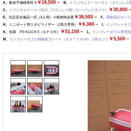
￥16,500－
A、
船体予備検査料 A
B、
トランサムドーリーＳＵ（ステンレス
￥30,800
C、
トランサムドーリーSLU（ステンレス製）(ノーパンクタイヤ）
￥38,500－
E、
法定安全備品一式（4人用）※船検時必要
F、
電動高圧ポンプ(
￥6,380－
H、
ミニボート用スタビライザー（2馬力専用）
I、
インフレータブ
￥51,150－
K、
魚探 PS-611CN II（ＧＰＳ付）
L、
インフレータブル専用魚
￥5,500－
M、
インフレータブル用船検プレート（６０＊１０cm）２枚セット