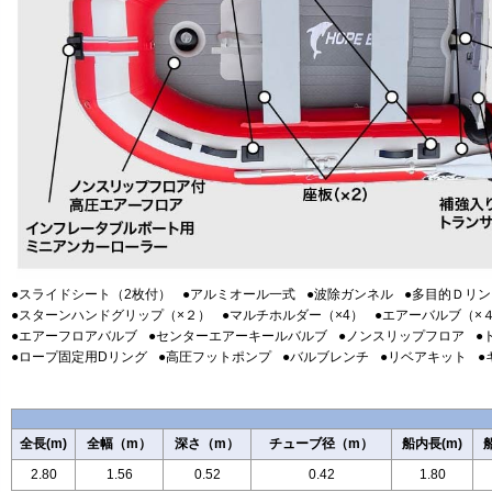
●スライドシート（2枚付）
●アルミオール一式
●波除ガンネル
●多目的Ｄリン
●スターンハンドグリップ（×２）
●マルチホルダー（×4）
●エアーバルブ（×
●エアーフロアバルブ
●センターエアーキールバルブ
●ノンスリップフロア
●
●ロープ固定用Dリング
●高圧フットポンプ
●バルブレンチ
●リベアキット
●
全長(m)
全幅（m）
深さ（m）
チューブ径（m）
船内長(m)
2.80
1.56
0.52
0.42
1.80