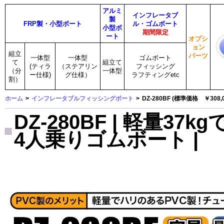
アルミ
インフレータブ
製
FRP製・小型ボート
ル・ゴムボート
小型ボ
期間限定
ート
オプシ
ョン
組立
パーツ
一体型
一体型
ゴムボート
て
組立て
(ティラ
（ステアリン
フィッシング
（分
一体型
ー仕様)
グ仕様）
ラフティングetc
割）
ホーム
>
インフレータブルフィッシングボート
>
DZ-280BF (標準価格 ￥308,0
DZ-280BF | 軽量
4人乗りゴムボート |