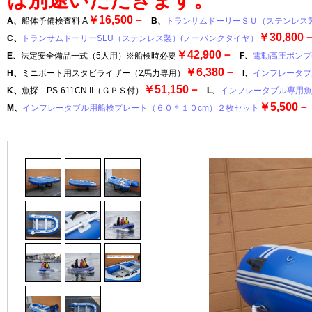
￥16,500－
A、
船体予備検査料 A
B、
トランサムドーリーＳＵ（ステンレス
￥30,800
C、
トランサムドーリーSLU（ステンレス製）(ノーパンクタイヤ）
￥42,900－
E、
法定安全備品一式（5人用）※船検時必要
F、
電動高圧ポンプ(
￥6,380－
H、
ミニボート用スタビライザー（2馬力専用）
I、
インフレータブ
￥51,150－
K、
魚探 PS-611CN II（ＧＰＳ付）
L、
インフレータブル専用魚
￥5,500－
M、
インフレータブル用船検プレート（６０＊１０cm）２枚セット