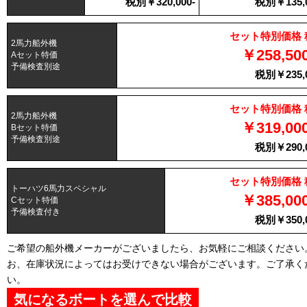
税別￥320,000-
税別￥135,0
セット特別価格 
2馬力船外機
￥258,50
Aセット特価
予備検査別途
税別￥235,0
セット特別価格 
2馬力船外機
￥319,00
Bセット特価
予備検査別途
税別￥290,0
セット特別価格 
トーハツ6馬力スペシャル
￥385,00
Cセット特価
予備検査付き
税別￥350,0
ご希望の船外機メーカーがございましたら、お気軽にご相談ください
お、在庫状況によってはお受けできない場合がございます。ご了承く
い。
気になるボートを選んで比較