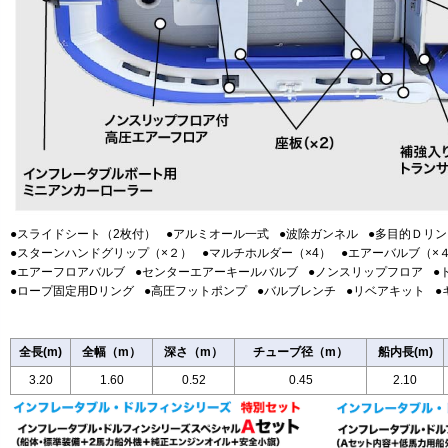
●スライドシート（2枚付）
●アルミオール一式
●波除ガンネル
●多目的Ｄリン
●スターンハンドグリップ（×２）
●マルチホルダー（×4）
●エアーバルブ（×
●エアーフロアバルブ
●センターエアーキールバルブ
●ノンスリップフロア
●
●ロープ固定用Dリング
●高圧フットポンプ
●バルブレンチ
●リベアキット
●
全長(m)
全幅（m）
深さ（m）
チューブ径（m）
船内長(m)
3.20
1.60
0.52
0.45
2.10