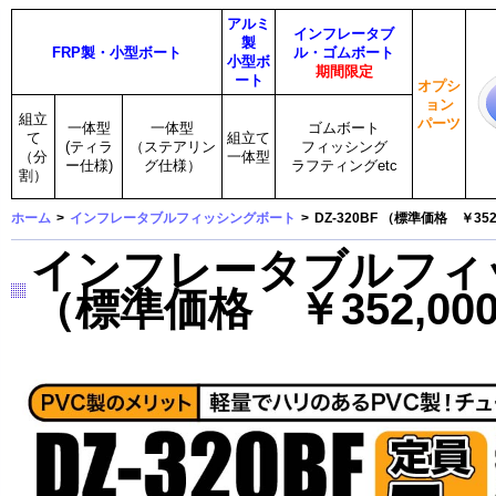
アルミ
インフレータブ
製
FRP製・小型ボート
ル・ゴムボート
小型ボ
期間限定
ート
オプシ
ョン
組立
パーツ
一体型
一体型
ゴムボート
て
組立て
(ティラ
（ステアリン
フィッシング
（分
一体型
ー仕様)
グ仕様）
ラフティングetc
割）
ホーム
>
インフレータブルフィッシングボート
>
DZ-320BF （標準価格 ￥352
インフレータブルフィッ
（標準価格 ￥352,00