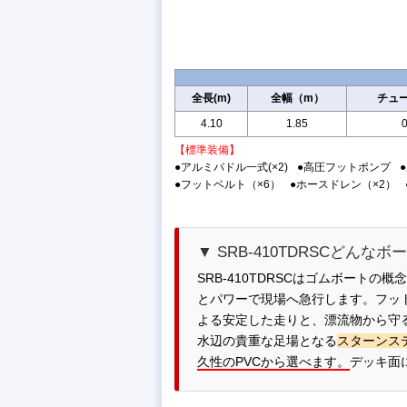
全長(m)
全幅（m）
チュー
4.10
1.85
0
【標準装備】
●アルミパドル一式(×2)
●高圧フットポンプ
●フットベルト（×6）
●ホースドレン（×2）
▼ SRB-410TDRSCどんなボ
SRB-410TDRSCはゴムボート
とパワーで現場へ急行します。フッ
よる安定した走りと、漂流物から守
水辺の貴重な足場となる
スターンス
久性のPVCから選べます。
デッキ面