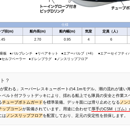
仕様
ブ径(m)
船内長(m)
船内幅(m)
気室
定員（人）
.45
2.70
0.95
4
6
●座板
●バルブレンチ
●リペアキット
●エアーバルブ（×4）
●エアーセイフティ
●セルフベーラー
●ドレンプラグ
●ノンスリップフロア
ート？
の概念が変わる」スーパーレスキューボートの4.1mモデル。潮の流れが速
トベルト付フラットデッキにより、揺れる船上でも隊員の安全と作業ス
る
チューブボトムガード
を標準装備。デッキ面には滑り止めとなる
ノン
テップコーン
が装備されています。用途に合わせて
厚手のCSM（ゴム）
には
ノンスリップフロア
を配置しており、足元の安定性を担保します。