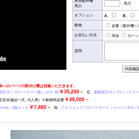
希望船外機
馬力
馬力
オプション
A、
B、
船検
必要（船外機＋
お支払い方法
現金
ローン
質問
体へのパーツの取付け費は別途いただきます。
￥35,200－
高圧ポンプ(バッテリー無し)ＧＰ-80
C、
電動高圧ポンプ(バッテリー
￥49,500－
定安全備品一式（6人用）※船検時必要
￥7,480－
０cm）2枚セット
G、
フルフェイスプロペラガード（トーハツ9.9～