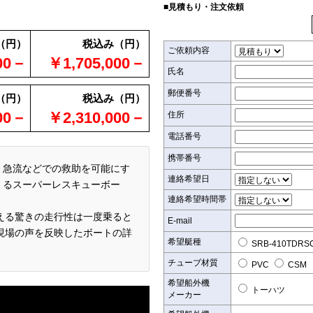
■見積もり・注文依頼
（円）
税込み（円）
ご依頼内容
00－
￥1,705,000－
氏名
郵便番号
（円）
税込み（円）
00－
￥2,310,000－
住所
電話番号
携帯番号
急流などでの救助を可能にす
連絡希望日
るスーパーレスキューボー
連絡希望時間帯
える驚きの走行性は一度乗ると
E-mail
現場の声を反映したボートの詳
希望艇種
SRB-410TDRS
チューブ材質
PVC
CSM
希望船外機
トーハツ
メーカー