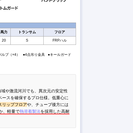
馬力
トランサム
フロア
20
S
FRPハル
バルブ（×4）
●4点吊り金具
●キールガード
い海域や激流河川でも、異次元の安定性
ペースを確保するプロ仕様。低重心に
スリップフロア
や、チューブ後方には
か、軽量で
熱溶着製法
を採用した高耐