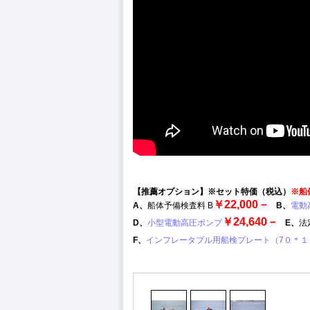
【推薦オプション】※セット特価（税込）
※船
￥22,000－
A、
船体予備検査料 B
B、
電動
￥24,640－
D、
小型電動高圧ポンプ
E、
法
F、
インフレータブル用船検プレート（7０＊１