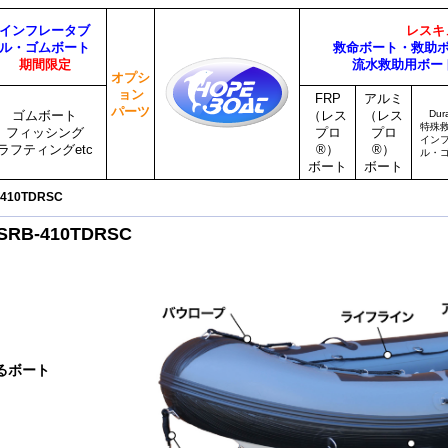
インフレータブ
レスキ
ル・ゴムボート
救命ボート・救助
期間限定
流水救助用ボー
オプシ
ョン
FRP
アルミ
パーツ
Du
ゴムボート
（レス
（レス
特殊
フィッシング
プロ
プロ
イン
ラフティングetc
®）
®）
ル・
ボート
ボート
-410TDRSC
-410TDRSC
るボート