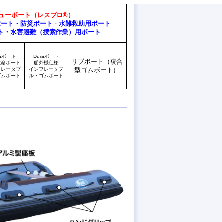
ューボート（レスプロ®）
ボート・防災ボート・水難救助用ボート
ト・水害避難（捜索作業）用ボート
raボート
Duraボート
リブボート（複合
救命ボート
船外機仕様
フレータブ
インフレータブ
型ゴムボート）
ゴムボート
ル・ゴムボート