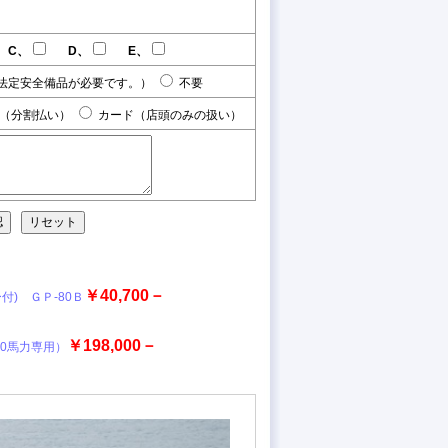
C、
D、
E、
法定安全備品が必要です。）
不要
（分割払い）
カード（店頭のみの扱い）
￥40,700－
付) ＧＰ-80Ｂ
￥198,000－
20馬力専用）