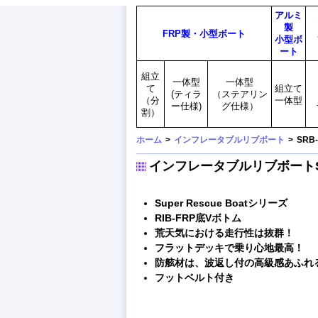
アルミ
製
FRP製・小型ボート
小型ボ
ート
組立
一体型
一体型
て
組立て
(ティラ
（ステアリン
（分
一体型
ー仕様)
グ仕様）
割）
ホーム
>
インフレータブルリブボート
>
SRB
インフレータブルリブボートSRB
Super Rescue Boatシリーズ
RIB-FRP底Vボトム
荒天気における走行性は抜群！
フラットデッキで乗り心地最高！
防舷材は、波返し付の高級感あふれ
フットベルト付き