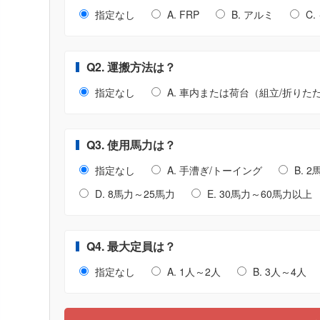
指定なし
A. FRP
B. アルミ
C
Q2. 運搬方法は？
指定なし
A. 車内または荷台（組立/折りた
Q3. 使用馬力は？
指定なし
A. 手漕ぎ/トーイング
B. 
D. 8馬力～25馬力
E. 30馬力～60馬力以上
Q4. 最大定員は？
指定なし
A. 1人～2人
B. 3人～4人