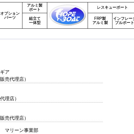
アルミ製
レスキューボート
ボート
オプション
パーツ
組立て
FRP製
インフレー
一体型
アルミ製
ブルボー
ギア
販売代理店）
代理店）
販売代理店）
 マリーン事業部