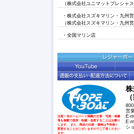
（株式会社ユニマットプレシャス
・株式会社スズキマリン・九州営
（株式会社スズキマリン・九州
・全国マリン店
株
（
80
営業
E-
注意！当ホームページ掲載の文章・写真・画像
等を無断で使用・転載・改変することはお断り
E-
します。 また、商品の仕様・価格は予告無く
シ
変更することがございますのでご了承ください
ませ。