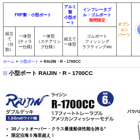
アルミ
インフレータブ
製
FRP製・小型ボート
ル・ゴムボート
小型ボ
期間限定
ート
オプシ
ョン
組立
パーツ
一体型
一体型
ゴムボート
て
組立て
(ティラ
（ステアリン
フィッシング
（分
一体型
ー仕様)
グ仕様）
ラフティングetc
割）
ホーム
>
小型ボート
>
RAIJIN・R－1700CC
小型ボート RAIJIN・R－1700CC
30ノットオーバー・クラス最速船体性能を誇る"
限定沿海５海里超え！