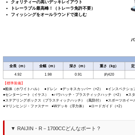
クォリティーの高いデッキレイアウト
トレーラブル最高峰！（トレーラ免許不要）
フィッシングをオールラウンドで楽しむ
全長（m）
全幅（m）
深さ（m）
重さ（kg）
定
4.92
1.98
0.91
約420
【標準装備】
●船体（ホワイトハル）
●ドレン
●デッキスカッパー（×2）
●インスペクショ
●センターシート（イケス）
●バウハッチ・プラスティックハッチ（×2）
●ス
●ステアリングボックス（プラスティックハッチ）（風防付）
●スポーツホイー
●マリンヒンジ・ファスナー
●Wデッキ（浮力体）
●ロードガイド（×2）
▼ RAIJIN・R－1700CCどんなボート？