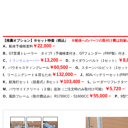
【推薦オプション】※セット特価（税込）
※船体へのパーツの取付け費は別途
￥22,000－
A、
船体予備検査料
B、
GT普通トレーラー タイプI（予備検査付き、GTフェンダー（FRP製）付
￥13,200－
￥8,
C、
トランサムセーバー
D、
タイダウンベルト（1セット）
￥60,500－
F、
バウキャスティングレール
G、
スターンパルピット（1セッ
￥132,000－
I、
リーニングシート＆背もたれ
J、
80Aバッテリーセット(FR
￥103,400－
K、
航海灯セット（脱着式）Bセット
L、
レーダーリフレクター
￥5,720－
M、
バウサイドクリート（２個）追加（ご注文時のみ取付け可能）
￥55,000－
O、
風防フレーム（取付費込み） R1700CC・S1600CC
P、
9型ワ