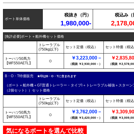
税抜き（円）
税込み（
ボート単体価格
1,980,000-
2,178,0
[免許必要]ボート＋船外機セット価格
トレーラブル
セット定価（税込）
セット特価（税込
(750kg以下)
￥3,223,000－
￥2,835,8
トーハツ50馬力
○
【MFS50AETL】
（税抜 ￥2,930,000－）
（税抜 ￥2,578,0
B・O・T特価販売
★印はB・O・Tに含まれます
（ボート＋船外機＋GT普通トレーラー・タイプⅠ＋トレーラブル補強＋スターン
（2個セット））セット価格
トレーラブル
セット定価（税込）
セット特価（税込
(750kg以下)
￥3,762,000－
￥3,309,9
トーハツ50馬力
○
【MFS50AETL】
（税抜 ￥3,420,000－）
（税抜 ￥3,009,0
気になるボートを選んで比較