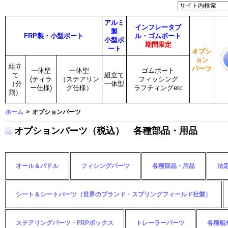
アルミ
インフレータブ
製
FRP製・小型ボート
ル・ゴムボート
小型ボ
期間限定
ート
オプシ
ョン
組立
パーツ
一体型
一体型
ゴムボート
て
組立て
(ティラ
（ステアリン
フィッシング
（分
一体型
ー仕様)
グ仕様）
ラフティングetc
割）
ホーム
>
オプションパーツ
オプションパーツ（税込） 各種部品・用品
オール＆パドル
フィシングパーツ
各種部品・用品
法
シート＆シートパーツ（世界のブランド・スプリングフィールド社製）
ステアリングパーツ・FRPボックス
トレーラーパーツ
各種船