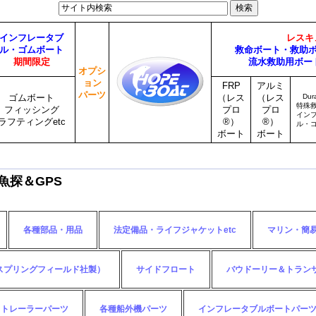
インフレータブ
レスキ
ル・ゴムボート
救命ボート・救助
期間限定
流水救助用ボー
オプシ
ョン
FRP
アルミ
パーツ
Du
ゴムボート
（レス
（レス
特殊
フィッシング
プロ
プロ
イン
ラフティングetc
®）
®）
ル・
ボート
ボート
魚探＆GPS
各種部品・用品
法定備品・ライフジャケットetc
マリン・簡
スプリングフィールド社製）
サイドフロート
バウドーリー＆トラン
トレーラーパーツ
各種船外機パーツ
インフレータブルボートパー