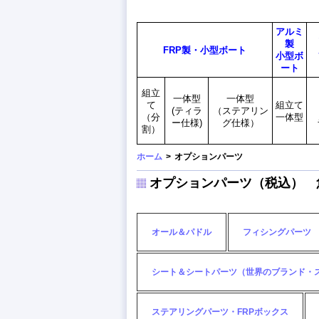
アルミ
製
FRP製・小型ボート
小型ボ
ート
組立
一体型
一体型
て
組立て
(ティラ
（ステアリン
（分
一体型
ー仕様)
グ仕様）
割）
ホーム
>
オプションパーツ
オプションパーツ（税込） 
オール＆パドル
フィシングパーツ
シート＆シートパーツ（世界のブランド・
ステアリングパーツ・FRPボックス