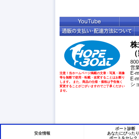
株
（
80
営業
E-
注意！当ホームページ掲載の文章・写真・画像
等を無断で使用・転載・改変することはお断り
E-
します。 また、商品の仕様・価格は予告無く
シ
変更することがございますのでご了承ください
ませ。
ボート診断
安全情報
あなたにぴった
ボートをセレク