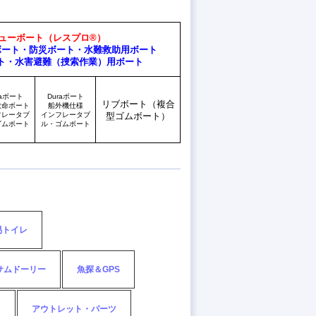
ューボート（レスプロ®）
ボート・防災ボート・水難救助用ボート
ト・水害避難（捜索作業）用ボート
raボート
Duraボート
リブボート（複合
救命ボート
船外機仕様
フレータブ
インフレータブ
型ゴムボート）
ゴムボート
ル・ゴムボート
易トイレ
サムドーリー
魚探＆GPS
ツ
アウトレット・パーツ