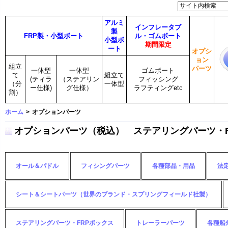
アルミ
インフレータブ
製
FRP製・小型ボート
ル・ゴムボート
小型ボ
期間限定
ート
オプシ
ョン
組立
パーツ
一体型
一体型
ゴムボート
て
組立て
(ティラ
（ステアリン
フィッシング
（分
一体型
ー仕様)
グ仕様）
ラフティングetc
割）
ホーム
>
オプションパーツ
オプションパーツ（税込） ステアリングパーツ・F
オール＆パドル
フィシングパーツ
各種部品・用品
法
シート＆シートパーツ（世界のブランド・スプリングフィールド社製）
ステアリングパーツ・FRPボックス
トレーラーパーツ
各種船